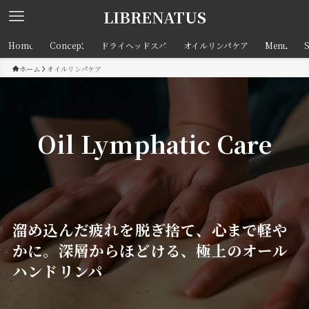
LIBRENATUS
Home
Concept
ドライヘッドスパ
オイルリンパケア
Menu
S
ホーム
オイルリンパケア
Oil Lymphatic Care
溜め込んだ疲れを脱ぎ捨て、心まで軽や
かに。深層からほどける、極上のオール
ハンドリンパ