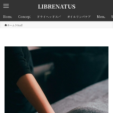
LIBRENATUS
Home
Concept
ドライヘッドスパ
オイルリンパケア
Menu
S
ホーム
Staff